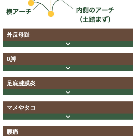
外反母趾
O脚
足底腱膜炎
マメやタコ
腰痛