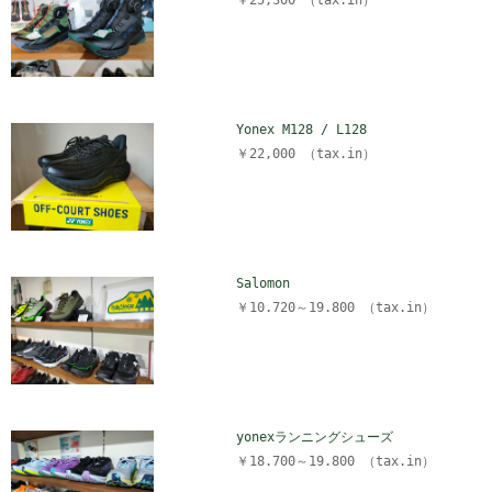
￥25,300 （tax.in）
Yonex M128 / L128
￥22,000 （tax.in）
Salomon
￥10.720～19.800 （tax.in）
yonexランニングシューズ
￥18.700～19.800 （tax.in）