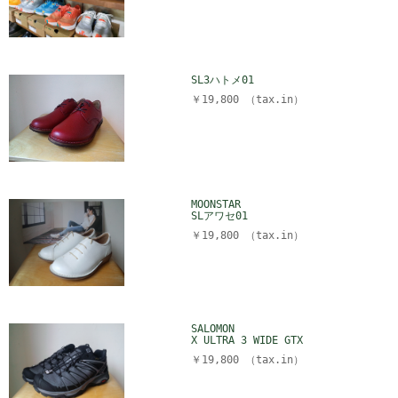
SL3ハトメ01
￥19,800 （tax.in）
MOONSTAR
SLアワセ01
￥19,800 （tax.in）
SALOMON
X ULTRA 3 WIDE GTX
￥19,800 （tax.in）