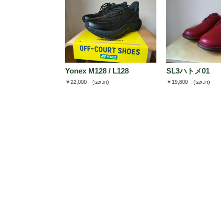
Yonex M128 / L128
SL3ハトメ01
￥22,000
(tax.in)
￥19,800
(tax.in)