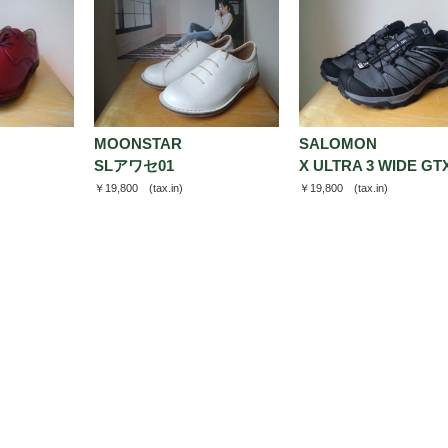
MOONSTAR
SALOMON
SLアワセ01
X ULTRA 3 WIDE GT
￥19,800
(tax.in)
￥19,800
(tax.in)